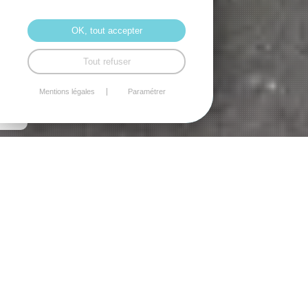
OK, tout accepter
Tout refuser
Mentions légales
Paramétrer
1
2
3
4
5
6
>