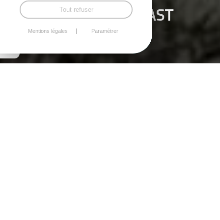
VIVRE À PLOUGUENAST
Tout refuser
LANGAST
Mentions légales
Paramétrer
La mairie à votre
service
3 rue des écoles, Plouguenast
22150 PLOUGUENAST-LANGAST
Tél. : +33 (0)2 96 28 70 28
Fax : +33 (0)2 96 28 77 66
mairie@plouguenast-langast.fr
Lundi / mercredi / vendredi :