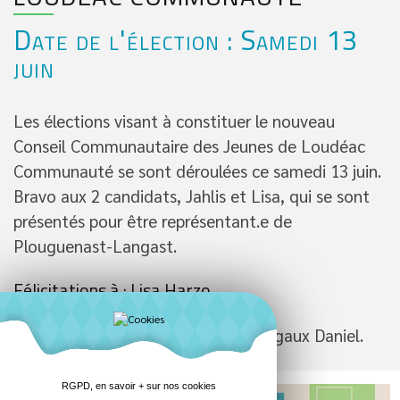
Date de l'élection : Samedi 13
juin
Les élections visant à constituer le nouveau
Conseil Communautaire des Jeunes de Loudéac
Communauté se sont déroulées ce samedi 13 juin.
Bravo aux 2 candidats, Jahlis et Lisa, qui se sont
présentés pour être représentant.e de
Plouguenast-Langast.
Félicitations à : Lisa Harzo
Notre jeune élue qui succède à Margaux Daniel.
RGPD, en savoir + sur nos cookies