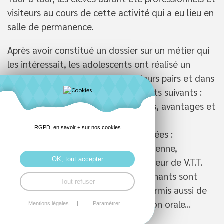
visiteurs au cours de cette activité qui a eu lieu en
salle de permanence.
Après avoir constitué un dossier sur un métier qui
les intéressait, les adolescents ont réalisé un
diaporama qu'ils ont présenté à leurs pairs et dans
lequel on trouvait les renseignements suivants :
formation, salaire, durée des études, avantages et
inconvénients...
RGPD, en savoir + sur nos cookies
Les professions choisies étaient variées :
vétérinaire,notaire, avocat, esthéticienne,
OK, tout accepter
agriculteur, chauffeur routier, moniteur de V.T.T.
Au cours de l'après-midi, des enseignants sont
Tout refuser
venus écouter les jeunes ce qui a permis aussi de
valider des compétences d'expression orale...
Mentions légales
Paramétrer