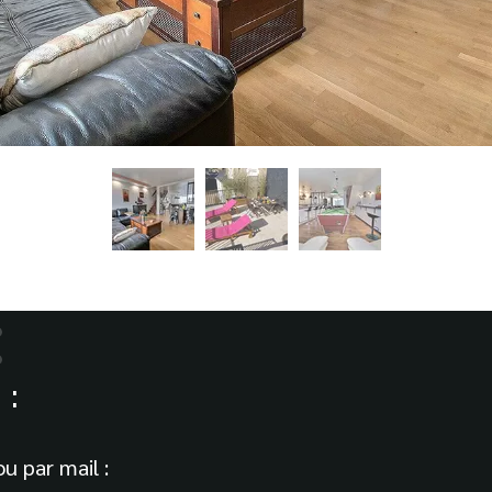
:
u par mail :