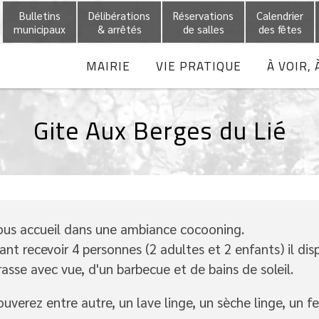
Bulletins
Délibérations
Réservations
Calendrier
municipaux
& arrêtés
de salles
des fêtes
MAIRIE
VIE PRATIQUE
À VOIR, 
Gite Aux Berges du Lié
ous accueil dans une ambiance cocooning.
nt recevoir 4 personnes (2 adultes et 2 enfants) il dis
rrasse avec vue, d'un barbecue et de bains de soleil.
verez entre autre, un lave linge, un sèche linge, un fer