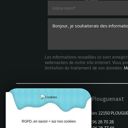
Les informations recueillies ici sont enregi
webmasters de notre site internet. Vous pou
limitation du traitement de vos données.
Me
Mairie de Plouguenast
3 Rue des Ecoles 22150 PLOUGU
Tel : +33 (0)2 96 28 70 28
RGPD, en savoir + sur nos cookies
Fax : +33 (0)2 96 28 77 66