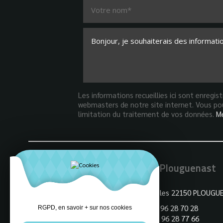
Les informations recueillies ici sont enregi
webmasters de notre site internet. Vous pou
limitation du traitement de vos données.
Me
Mairie de Plouguenast
3 Rue des Ecoles 22150 PLOUGU
Tel : +33 (0)2 96 28 70 28
RGPD, en savoir + sur nos cookies
Fax : +33 (0)2 96 28 77 66