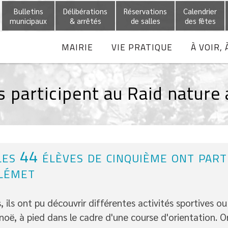
Bulletins
Délibérations
Réservations
Calendrier
municipaux
& arrêtés
de salles
des fêtes
MAIRIE
VIE PRATIQUE
À VOIR, 
 participent au Raid nature
 les 44 élèves de cinquième ont part
Plémet
ls ont pu découvrir différentes activités sportives ou 
noë, à pied dans le cadre d'une course d'orientation. O