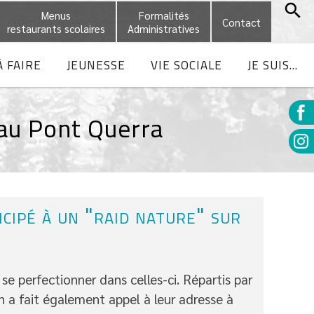
Menus
Formalités
Contact
restaurants scolaires
Administratives
À FAIRE
JEUNESSE
VIE SOCIALE
JE SUIS...
 au Pont Querra
icipé à un "raid nature" sur
se perfectionner dans celles-ci. Répartis par
n a fait également appel à leur adresse à