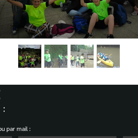
:
u par mail :