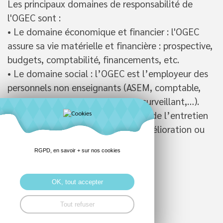
Les principaux domaines de responsabilité de
l'OGEC sont :
• Le domaine économique et financier : l'OGEC
assure sa vie matérielle et financière : prospective,
budgets, comptabilité, financements, etc.
• Le domaine social : l’OGEC est l’employeur des
personnels non enseignants (ASEM, comptable,
secrétaire, personnel de cantine, surveillant,…).
• L’immobilier : l’OGEC a la charge de l’entretien
des bâtiments scolaires, de leur amélioration ou
extension si nécessaire.
RGPD, en savoir + sur nos cookies
Les membres de L'OGEC :
OK, tout accepter
Président : Jean François Maubry
Vice-président : Stéphane Plapous
Tout refuser