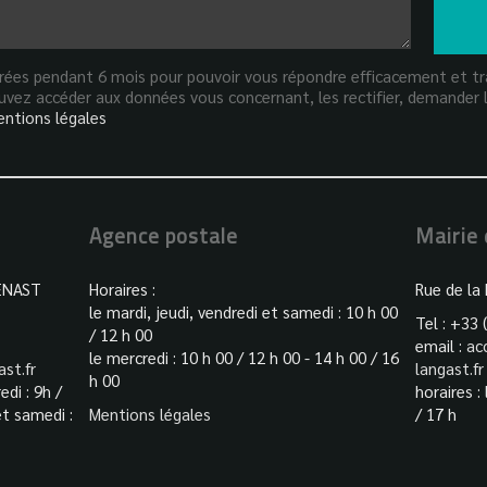
strées pendant 6 mois pour pouvoir vous répondre efficacement et tra
vez accéder aux données vous concernant, les rectifier, demander l
ntions légales
Agence postale
Mairie
ENAST
Horaires :
Rue de la
le mardi, jeudi, vendredi et samedi : 10 h 00
Tel : +33 
/ 12 h 00
email :
ac
le mercredi : 10 h 00 / 12 h 00 - 14 h 00 / 16
st.fr
langast.fr
h 00
edi : 9h /
horaires :
et samedi :
Mentions légales
/ 17 h