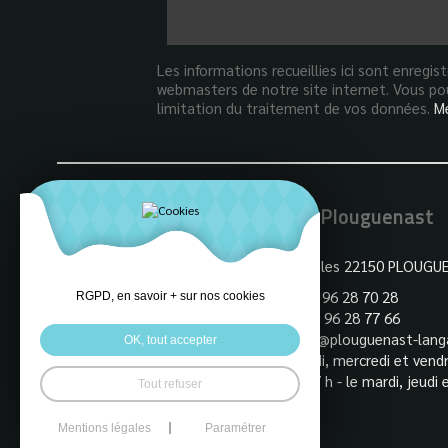
Les informations recueillies ici sont enregi
webmasters de notre site internet. Vous pou
limitation du traitement de vos données.
Me
Mairie de Plouguenast
3 Rue des Ecoles 22150 PLOUGU
Tel : +33 (0)2 96 28 70 28
RGPD, en savoir + sur nos cookies
Fax : +33 (0)2 96 28 77 66
email :
mairie@plouguenast-langa
OK, tout accepter
horaires : lundi, mercredi et vendr
12h - 14h / 17 h - le mardi, jeudi 
Tout refuser
9 h / 12 h
Mentions légales
Paramétrer