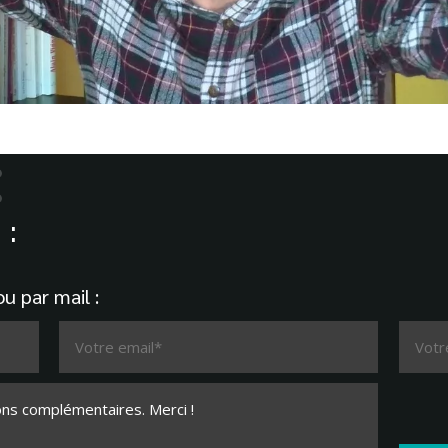
:
u par mail :