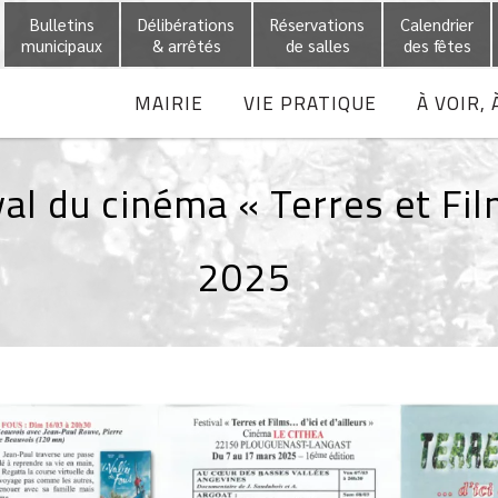
Bulletins
Délibérations
Réservations
Calendrier
municipaux
& arrêtés
de salles
des fêtes
MAIRIE
VIE PRATIQUE
À VOIR, 
al du cinéma « Terres et Fil
2025