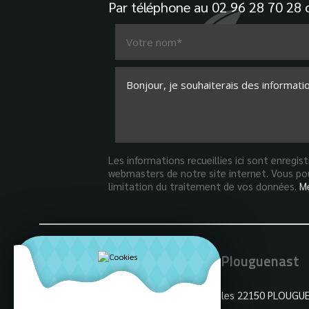
Par téléphone au
02 96 28 70 28
o
Les informations recueillies ici sont enregi
webmasters de notre site internet. Vous pou
limitation du traitement de vos données.
Me
Mairie de Plouguenast
3 Rue des Ecoles 22150 PLOUGU