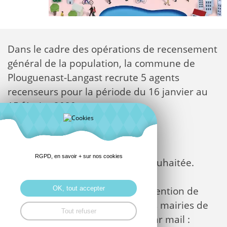
Dans le cadre des opérations de recensement
général de la population, la commune de
Plouguenast-Langast recrute 5 agents
recenseurs pour la période du 16 janvier au
15 février 2020.
Formation en janvier 2020.
RGPD, en savoir + sur nos cookies
Connaissance de la commune souhaitée.
OK, tout accepter
Merci de déposer votre CV à l’attention de
Monsieur Le Maire à l’accueil des mairies de
Tout refuser
Plouguenast ou de Langast ou par mail :