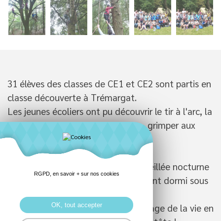
31 élèves des classes de CE1 et CE2 sont partis en
classe découverte à Trémargat.
Les jeunes écoliers ont pu découvrir le tir à l'arc, la
pêche, la course d'orientation et... grimper aux
arbres.
Ils ont également participé à une veillée nocturne
RGPD, en savoir + sur nos cookies
en forêt... autour des Korrigans et ont dormi sous
tentes.
OK, tout accepter
Un séjour riche et varié, l'apprentissage de la vie en